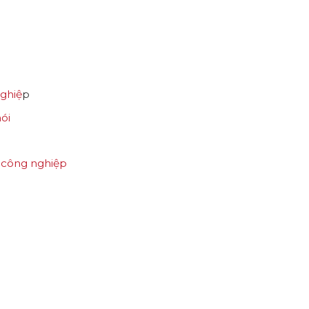
nghiệ
p
hói
p công nghiệp