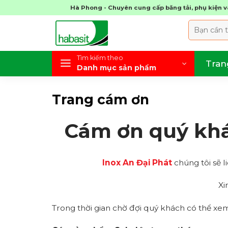
Chuyển
Hà Phong - Chuyên cung cấp băng tải, phụ kiện và
đến
Tìm
nội
kiếm:
dung
Tìm kiếm theo
Tran
Danh mục sản phẩm
Trang cám ơn
Cám ơn quý khá
Inox An Đại Phát
chúng tôi sẽ l
Xi
Trong thời gian chờ đợi quý khách có thể xe