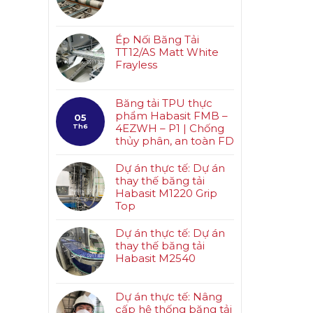
Ép Nối Băng Tải
TT12/AS Matt White
Frayless
Băng tải TPU thực
phẩm Habasit FMB –
05
4EZWH – P1 | Chống
Th6
thủy phân, an toàn FD
Dự án thực tế: Dự án
thay thế băng tải
Habasit M1220 Grip
Top
Dự án thực tế: Dự án
thay thế băng tải
Habasit M2540
Dự án thực tế: Nâng
cấp hệ thống băng tải