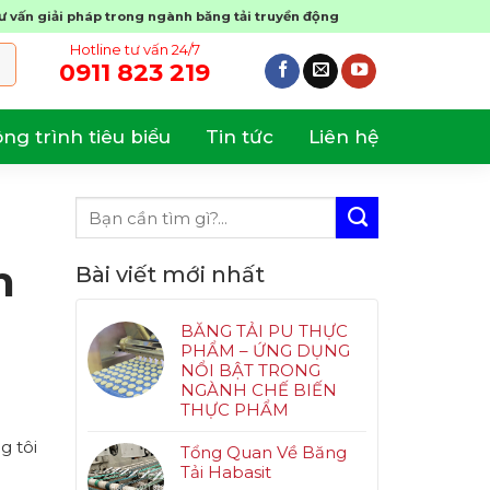
tư vấn giải pháp trong ngành băng tải truyền động
Hotline tư vấn 24/7
0911 823 219
ng trình tiêu biểu
Tin tức
Liên hệ
n
Bài viết mới nhất
BĂNG TẢI PU THỰC
PHẨM – ỨNG DỤNG
NỔI BẬT TRONG
NGÀNH CHẾ BIẾN
THỰC PHẨM
g tôi
Tổng Quan Về Băng
Tải Habasit