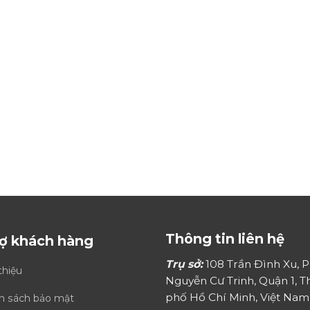
Thông tin liên hệ
rợ khách hàng
14
Trụ sở:
108 Trần Đình Xu, 
thiệu
Th1
Nguyễn Cư Trinh, Quận 1, 
phố Hồ Chí Minh, Việt Nam
h sách bảo mật