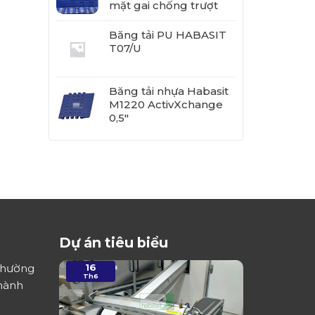
mặt gai chống trượt
Băng tải PU HABASIT
T07/U
Băng tải nhựa Habasit
M1220 ActivXchange
0,5"
Dự án tiêu biểu
16
Phường
Th6
Thành