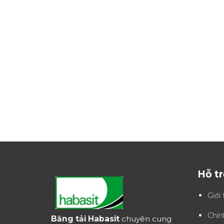
Hỗ t
Giới 
Chín
Băng tải Habasit
chuyên cung